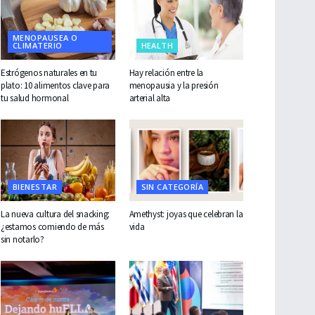
MENOPAUSEA O
CLIMATERIO
HEALTH
Estrógenos naturales en tu
Hay relación entre la
plato: 10 alimentos clave para
menopausia y la presión
tu salud hormonal
arterial alta
BIENESTAR
SIN CATEGORÍA
La nueva cultura del snacking:
Amethyst: joyas que celebran la
¿estamos comiendo de más
vida
sin notarlo?