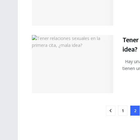
Tener 
idea?
Hay una
tienen un
1
2