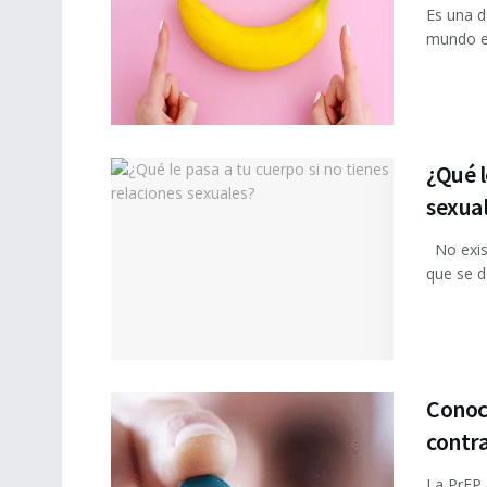
Es una d
mundo es
¿Qué l
sexua
No exist
que se d
Conoc
contr
La PrEP 