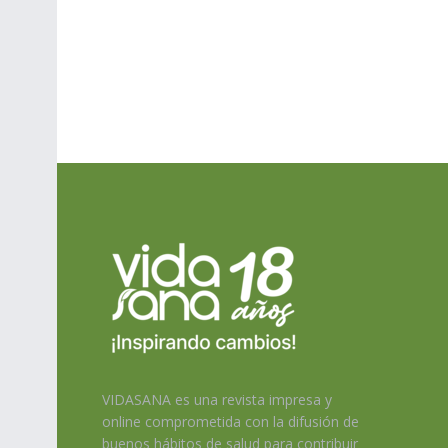
VIDASANA es una revista impresa y
online comprometida con la difusión de
buenos hábitos de salud para contribuir