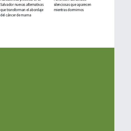
Salvador nuevas alternativas
silenciosas que aparecen
que transforman el abordaje
mientras dormimos
del cáncer de mama