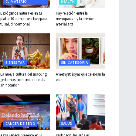
CLIMATERIO
HEALTH
Estrógenos naturales en tu
Hay relación entre la
plato: 10 alimentos clave para
menopausia y la presión
tu salud hormonal
arterial alta
BIENESTAR
SIN CATEGORÍA
La nueva cultura del snacking:
Amethyst: joyas que celebran la
¿estamos comiendo de más
vida
sin notarlo?
CÁNCER DE SENO
SALUD
AstraZeneca presenta en El
Parkinson: las señales