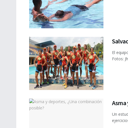
Salva
El equip
Fotos: J
Asma 
Un estud
ejercicio