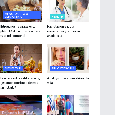
MENOPAUSEA O
CLIMATERIO
HEALTH
Estrógenos naturales en tu
Hay relación entre la
plato: 10 alimentos clave para
menopausia y la presión
tu salud hormonal
arterial alta
BIENESTAR
SIN CATEGORÍA
La nueva cultura del snacking:
Amethyst: joyas que celebran la
¿estamos comiendo de más
vida
sin notarlo?