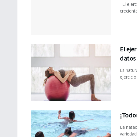
El ejerc
crecient
El eje
datos
Es natur
ejercici
¡Todos
La natac
variedad 