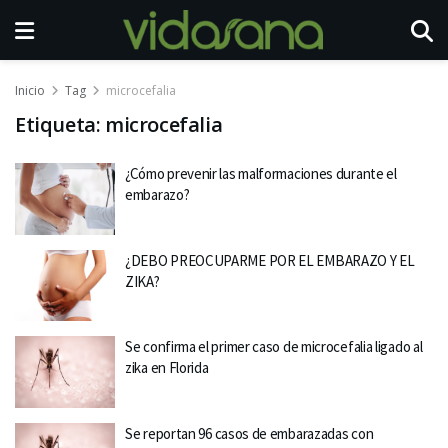
Inicio
Tag
microcefalia
Etiqueta:
microcefalia
¿Cómo prevenir las malformaciones durante el
embarazo?
¿DEBO PREOCUPARME POR EL EMBARAZO Y EL
ZIKA?
Se confirma el primer caso de microcefalia ligado al
zika en Florida
Se reportan 96 casos de embarazadas con