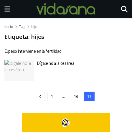
Inicio
Tag
hijos
Etiqueta:
hijos
El peso interviene en la fertilidad
Dígale no a la cesárea
1
…
16
17