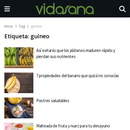
Inicio
Tag
guineo
Etiqueta:
guineo
Así evitarás que los plátanos maduren rápido y
pierdan sus nutrientes
7 propiedades del banano que quizá no conocías
Postres saludables
Malteada de fruta y nuez para tu desayuno