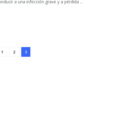
nducir a una infección grave y a pérdida ...
1
2
3