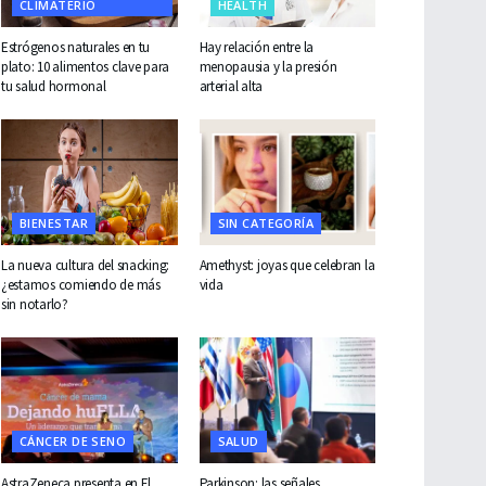
CLIMATERIO
HEALTH
Estrógenos naturales en tu
Hay relación entre la
plato: 10 alimentos clave para
menopausia y la presión
tu salud hormonal
arterial alta
BIENESTAR
SIN CATEGORÍA
La nueva cultura del snacking:
Amethyst: joyas que celebran la
¿estamos comiendo de más
vida
sin notarlo?
CÁNCER DE SENO
SALUD
AstraZeneca presenta en El
Parkinson: las señales