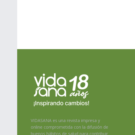
VIDASANA es una revista impresa y
online comprometida con la difusión de
buenos hábitos de salud para contribuir