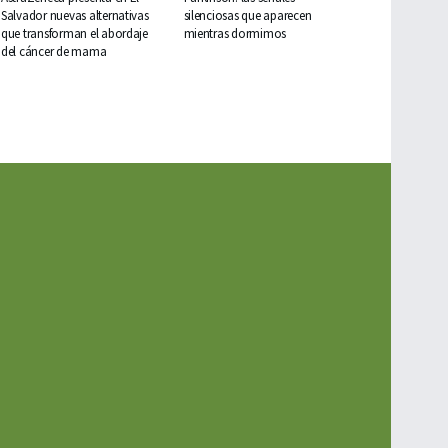
Salvador nuevas alternativas
silenciosas que aparecen
que transforman el abordaje
mientras dormimos
del cáncer de mama