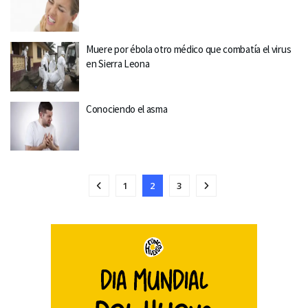
Muere por ébola otro médico que combatía el virus
en Sierra Leona
Conociendo el asma
1
2
3