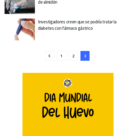
de almidón
Investigadores creen que se podría tratar la
diabetes con fármaco gástrico
1
2
3