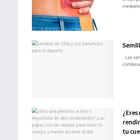
mediante
Semill
Las semi
combina 
¿Eres 
rendim
tu cue