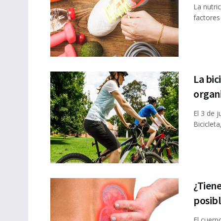
La nutri
factores 
La bic
organ
El 3 de 
Biciclet
¿Tiene
posib
El cuerp