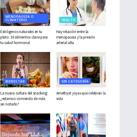
MENOPAUSEA O
CLIMATERIO
HEALTH
Estrógenos naturales en tu
Hay relación entre la
plato: 10 alimentos clave para
menopausia y la presión
tu salud hormonal
arterial alta
BIENESTAR
SIN CATEGORÍA
La nueva cultura del snacking:
Amethyst: joyas que celebran la
¿estamos comiendo de más
vida
sin notarlo?