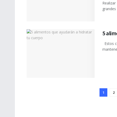
Realizar 
grandes 
5 alim
Estos c
mantener
1
2