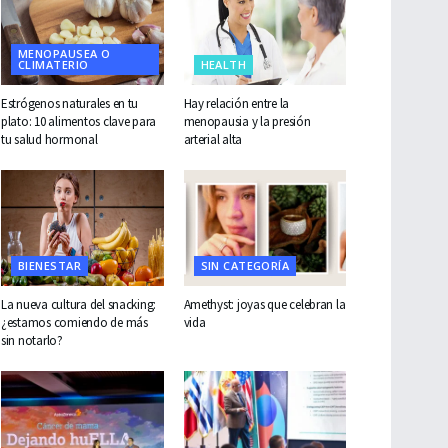
MENOPAUSEA O
CLIMATERIO
HEALTH
Estrógenos naturales en tu
Hay relación entre la
plato: 10 alimentos clave para
menopausia y la presión
tu salud hormonal
arterial alta
BIENESTAR
SIN CATEGORÍA
La nueva cultura del snacking:
Amethyst: joyas que celebran la
¿estamos comiendo de más
vida
sin notarlo?