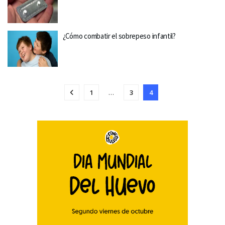
¿Cómo combatir el sobrepeso infantil?
1
…
3
4