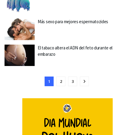
Más sexo para mejores espermatozides
El tabaco altera el ADN del feto durante el
embarazo
1
2
3