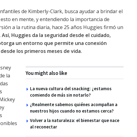
infantiles de Kimberly-Clark, busca ayudar a brindar el
 esto en mente, y entendiendo la importancia de
ión a la rutina diaria, hace 25 años Huggies firmó un
.
Así, Huggies da la seguridad desde el cuidado,
y otorga un entorno que permite una conexión
 desde los primeros meses de vida.
isney
You might also like
de la
edas
La nueva cultura del snacking: ¿estamos
s
comiendo de más sin notarlo?
 Mickey
¿Realmente sabemos quiénes acompañan a
ey
nuestros hijos cuando no estamos cerca?
s
Volver a la naturaleza: el bienestar que nace
ponibles
al reconectar