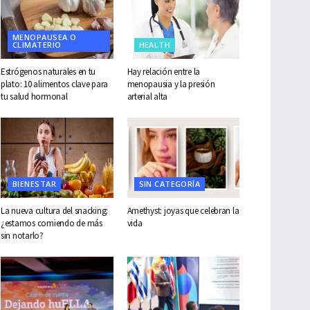
MENOPAUSEA O
CLIMATERIO
HEALTH
Estrógenos naturales en tu
Hay relación entre la
plato: 10 alimentos clave para
menopausia y la presión
tu salud hormonal
arterial alta
BIENESTAR
SIN CATEGORÍA
La nueva cultura del snacking:
Amethyst: joyas que celebran la
¿estamos comiendo de más
vida
sin notarlo?