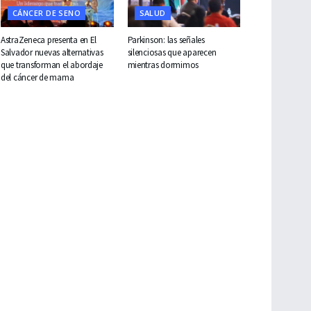
CÁNCER DE SENO
SALUD
AstraZeneca presenta en El
Parkinson: las señales
Salvador nuevas alternativas
silenciosas que aparecen
que transforman el abordaje
mientras dormimos
del cáncer de mama