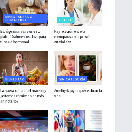
MENOPAUSEA O
CLIMATERIO
HEALTH
Estrógenos naturales en tu
Hay relación entre la
plato: 10 alimentos clave para
menopausia y la presión
tu salud hormonal
arterial alta
BIENESTAR
SIN CATEGORÍA
La nueva cultura del snacking:
Amethyst: joyas que celebran la
¿estamos comiendo de más
vida
sin notarlo?