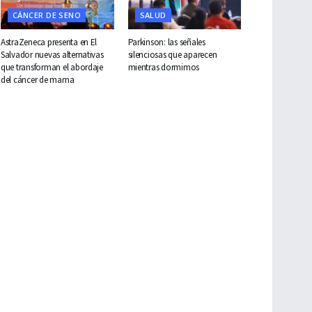
CÁNCER DE SENO
SALUD
AstraZeneca presenta en El
Parkinson: las señales
Salvador nuevas alternativas
silenciosas que aparecen
que transforman el abordaje
mientras dormimos
del cáncer de mama