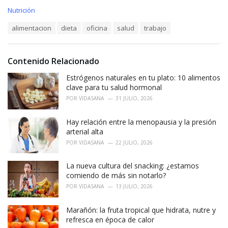
C
Nutrición
a
T
alimentacion
dieta
oficina
salud
trabajo
t
a
e
g
g
s
o
Contenido Relacionado
:
r
i
Estrógenos naturales en tu plato: 10 alimentos
e
clave para tu salud hormonal
s
POR
VIDASANA
31 JULIO, 2026
:
Hay relación entre la menopausia y la presión
arterial alta
POR
VIDASANA
22 JULIO, 2026
La nueva cultura del snacking: ¿estamos
comiendo de más sin notarlo?
POR
VIDASANA
13 JULIO, 2026
Marañón: la fruta tropical que hidrata, nutre y
refresca en época de calor