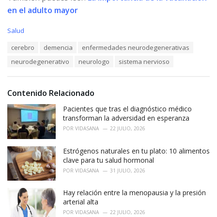
en el adulto mayor
C
Salud
a
T
cerebro
demencia
enfermedades neurodegenerativas
t
a
e
neurodegenerativo
neurologo
sistema nervioso
g
g
s
o
:
r
i
Contenido Relacionado
e
Pacientes que tras el diagnóstico médico
s
:
transforman la adversidad en esperanza
POR
VIDASANA
22 JULIO, 2026
Estrógenos naturales en tu plato: 10 alimentos
clave para tu salud hormonal
POR
VIDASANA
31 JULIO, 2026
Hay relación entre la menopausia y la presión
arterial alta
POR
VIDASANA
22 JULIO, 2026