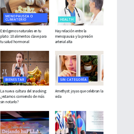
MENOPAUSEA O
CLIMATERIO
HEALTH
Estrógenos naturales en tu
Hay relación entre la
plato: 10 alimentos clave para
menopausia y la presión
tu salud hormonal
arterial alta
BIENESTAR
SIN CATEGORÍA
La nueva cultura del snacking:
Amethyst: joyas que celebran la
¿estamos comiendo de más
vida
sin notarlo?