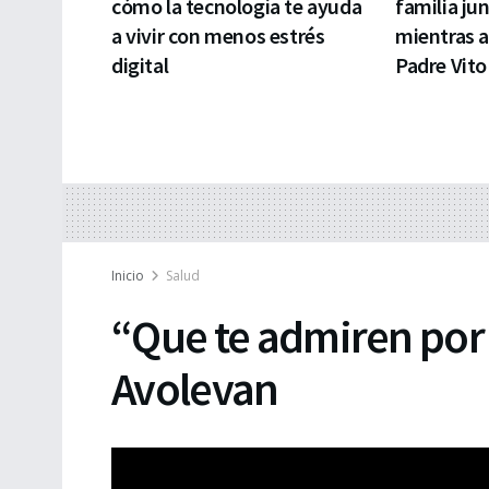
cómo la tecnología te ayuda
familia ju
a vivir con menos estrés
mientras 
digital
Padre Vito
Inicio
Salud
“Que te admiren por 
Avolevan