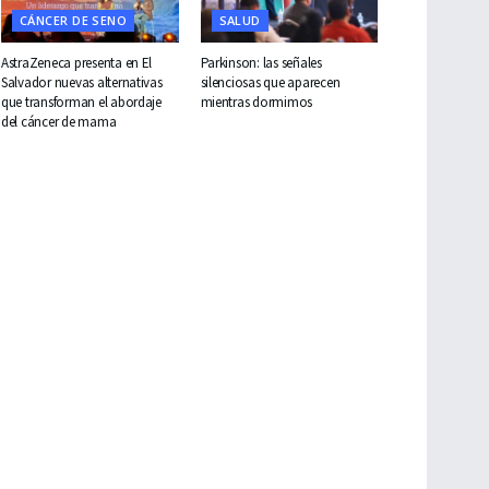
CÁNCER DE SENO
SALUD
AstraZeneca presenta en El
Parkinson: las señales
Salvador nuevas alternativas
silenciosas que aparecen
que transforman el abordaje
mientras dormimos
del cáncer de mama