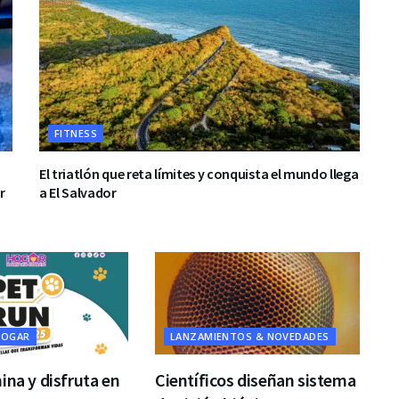
FITNESS
El triatlón que reta límites y conquista el mundo llega
r
a El Salvador
HOGAR
LANZAMIENTOS & NOVEDADES
ina y disfruta en
Científicos diseñan sistema