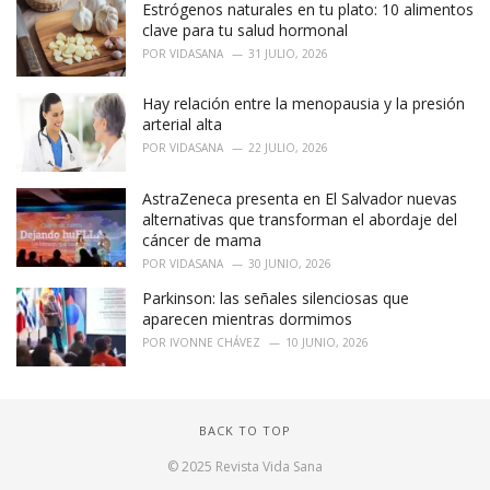
Estrógenos naturales en tu plato: 10 alimentos
clave para tu salud hormonal
POR
VIDASANA
31 JULIO, 2026
Hay relación entre la menopausia y la presión
arterial alta
POR
VIDASANA
22 JULIO, 2026
AstraZeneca presenta en El Salvador nuevas
alternativas que transforman el abordaje del
cáncer de mama
POR
VIDASANA
30 JUNIO, 2026
Parkinson: las señales silenciosas que
aparecen mientras dormimos
POR
IVONNE CHÁVEZ
10 JUNIO, 2026
BACK TO TOP
© 2025 Revista Vida Sana