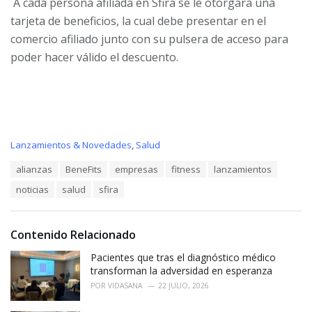
A cada persona afiliada en Sfira se le otorgara una
tarjeta de beneficios, la cual debe presentar en el
comercio afiliado junto con su pulsera de acceso para
poder hacer válido el descuento.
C
Lanzamientos & Novedades
,
Salud
a
T
alianzas
BeneFits
empresas
fitness
lanzamientos
t
a
e
noticias
salud
sfira
g
g
s
o
:
r
i
Contenido Relacionado
e
Pacientes que tras el diagnóstico médico
s
:
transforman la adversidad en esperanza
POR
VIDASANA
22 JULIO, 2026