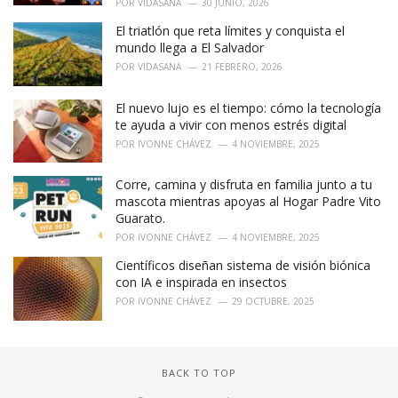
POR
VIDASANA
30 JUNIO, 2026
El triatlón que reta límites y conquista el
mundo llega a El Salvador
POR
VIDASANA
21 FEBRERO, 2026
El nuevo lujo es el tiempo: cómo la tecnología
te ayuda a vivir con menos estrés digital
POR
IVONNE CHÁVEZ
4 NOVIEMBRE, 2025
Corre, camina y disfruta en familia junto a tu
mascota mientras apoyas al Hogar Padre Vito
Guarato.
POR
IVONNE CHÁVEZ
4 NOVIEMBRE, 2025
Científicos diseñan sistema de visión biónica
con IA e inspirada en insectos
POR
IVONNE CHÁVEZ
29 OCTUBRE, 2025
BACK TO TOP