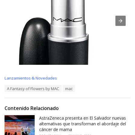
C
Lanzamientos & Novedades
a
T
A Fantasy of Flowers by MAC
mac
t
a
e
g
g
s
o
Contenido Relacionado
:
r
i
AstraZeneca presenta en El Salvador nuevas
e
alternativas que transforman el abordaje del
s
cáncer de mama
: