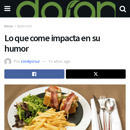
Inicio
Nutrición
Lo que come impacta en su
humor
Por
cindycruz
12 años ago