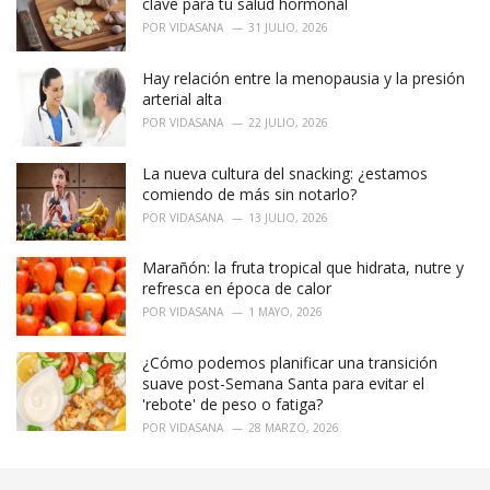
clave para tu salud hormonal
POR
VIDASANA
31 JULIO, 2026
Hay relación entre la menopausia y la presión
arterial alta
POR
VIDASANA
22 JULIO, 2026
La nueva cultura del snacking: ¿estamos
comiendo de más sin notarlo?
POR
VIDASANA
13 JULIO, 2026
Marañón: la fruta tropical que hidrata, nutre y
refresca en época de calor
POR
VIDASANA
1 MAYO, 2026
¿Cómo podemos planificar una transición
suave post-Semana Santa para evitar el
'rebote' de peso o fatiga?
POR
VIDASANA
28 MARZO, 2026