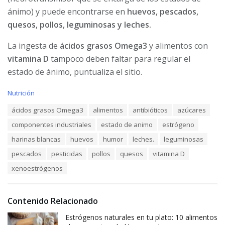
ánimo) y puede encontrarse en
huevos, pescados,
quesos, pollos, leguminosas y leches.
La ingesta de
ácidos grasos Omega3
y alimentos con
vitamina D
tampoco deben faltar para regular el
estado de ánimo, puntualiza el sitio.
C
Nutrición
a
T
ácidos grasos Omega3
alimentos
antibióticos
azúcares
t
a
e
componentes industriales
estado de animo
estrógeno
g
g
s
o
harinas blancas
huevos
humor
leches.
leguminosas
:
r
pescados
pesticidas
pollos
quesos
vitamina D
i
e
xenoestrógenos
s
:
Contenido Relacionado
Estrógenos naturales en tu plato: 10 alimentos