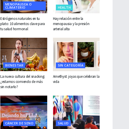
MENOPAUSEA O
CLIMATERIO
HEALTH
Estrógenos naturales en tu
Hay relación entre la
plato: 10 alimentos clave para
menopausia y la presión
tu salud hormonal
arterial alta
BIENESTAR
SIN CATEGORÍA
La nueva cultura del snacking:
Amethyst: joyas que celebran la
¿estamos comiendo de más
vida
sin notarlo?
CÁNCER DE SENO
SALUD