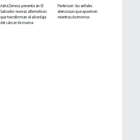
AstraZeneca presenta en El
Parkinson: las señales
Salvador nuevas alternativas
silenciosas que aparecen
que transforman el abordaje
mientras dormimos
del cáncer de mama