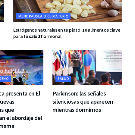
MENOPAUSEA O CLIMATERIO
Estrógenos naturales en tu plato: 10 alimentos clave
para tu salud hormonal
 SENO
SALUD
a presenta en El
Parkinson: las señales
nuevas
silenciosas que aparecen
as que
mientras dormimos
n el abordaje del
 mama