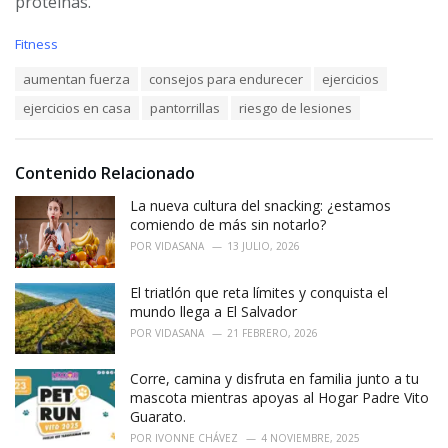
proteínas.
C
Fitness
a
T
aumentan fuerza
consejos para endurecer
ejercicios
t
a
e
ejercicios en casa
pantorrillas
riesgo de lesiones
g
g
s
o
:
r
i
Contenido Relacionado
e
La nueva cultura del snacking: ¿estamos
s
:
comiendo de más sin notarlo?
POR
VIDASANA
13 JULIO, 2026
El triatlón que reta límites y conquista el
mundo llega a El Salvador
POR
VIDASANA
21 FEBRERO, 2026
Corre, camina y disfruta en familia junto a tu
mascota mientras apoyas al Hogar Padre Vito
Guarato.
POR
IVONNE CHÁVEZ
4 NOVIEMBRE, 2025