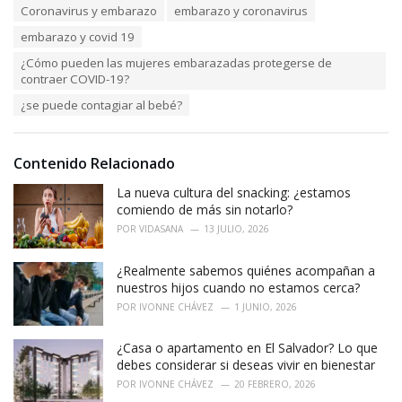
T
Coronavirus y embarazo
embarazo y coronavirus
t
a
e
embarazo y covid 19
g
g
s
o
¿Cómo pueden las mujeres embarazadas protegerse de
:
r
contraer COVID-19?
i
¿se puede contagiar al bebé?
e
s
:
Contenido Relacionado
La nueva cultura del snacking: ¿estamos
comiendo de más sin notarlo?
POR
VIDASANA
13 JULIO, 2026
¿Realmente sabemos quiénes acompañan a
nuestros hijos cuando no estamos cerca?
POR
IVONNE CHÁVEZ
1 JUNIO, 2026
¿Casa o apartamento en El Salvador? Lo que
debes considerar si deseas vivir en bienestar
POR
IVONNE CHÁVEZ
20 FEBRERO, 2026