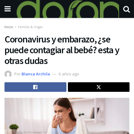
Inicio
Familia & hogar
Coronavirus y embarazo, ¿se
puede contagiar al bebé? esta y
otras dudas
Por
Blanca Archila
6 años ago