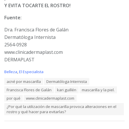
Y EVITA TOCARTE EL ROSTRO!
Fuente:
Dra. Francisca Flores de Galán
Dermatóloga Internista
2564-0928
www.clinicadermaplast.com
DERMAPLAST
C
Belleza
,
El Especialista
a
T
acné por mascarilla
Dermatóloga Internista
t
a
e
Francisca Flores de Galán
kari guillén
mascarilla y la piel.
g
g
s
o
por qué
www.clinicadermaplast.com
:
r
¿Por qué la utilización de mascarilla provoca alteraciones en el
i
rostro y qué hacer para evitarlas?
e
s
: