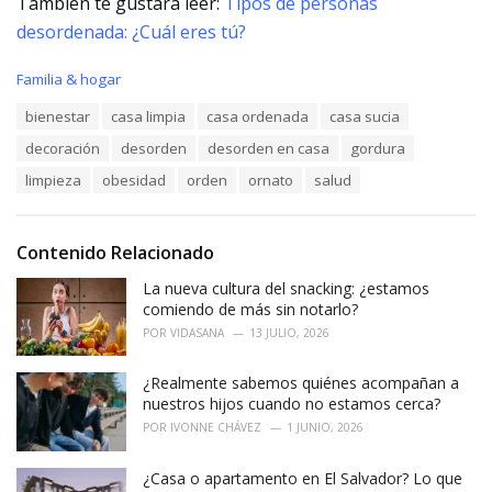
También te gustará leer:
Tipos de personas
desordenada: ¿Cuál eres tú?
C
Familia & hogar
a
T
bienestar
casa limpia
casa ordenada
casa sucia
t
a
e
decoración
desorden
desorden en casa
gordura
g
g
s
o
limpieza
obesidad
orden
ornato
salud
:
r
i
e
Contenido Relacionado
s
:
La nueva cultura del snacking: ¿estamos
comiendo de más sin notarlo?
POR
VIDASANA
13 JULIO, 2026
¿Realmente sabemos quiénes acompañan a
nuestros hijos cuando no estamos cerca?
POR
IVONNE CHÁVEZ
1 JUNIO, 2026
¿Casa o apartamento en El Salvador? Lo que