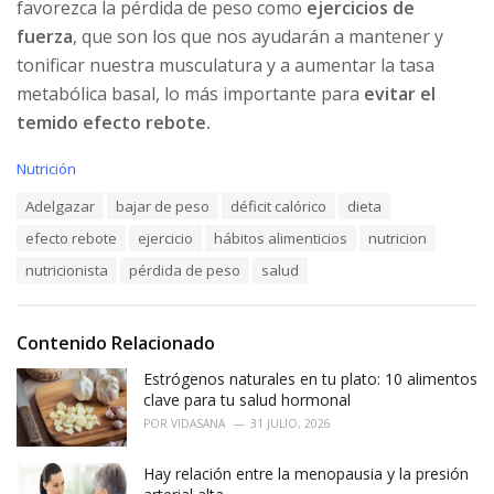
favorezca la pérdida de peso como
ejercicios de
fuerza
, que son los que nos ayudarán a mantener y
tonificar nuestra musculatura y a aumentar la tasa
metabólica basal, lo más importante para
evitar el
temido efecto rebote.
C
Nutrición
a
T
Adelgazar
bajar de peso
déficit calórico
dieta
t
a
e
efecto rebote
ejercicio
hábitos alimenticios
nutricion
g
g
s
o
nutricionista
pérdida de peso
salud
:
r
i
e
Contenido Relacionado
s
:
Estrógenos naturales en tu plato: 10 alimentos
clave para tu salud hormonal
POR
VIDASANA
31 JULIO, 2026
Hay relación entre la menopausia y la presión