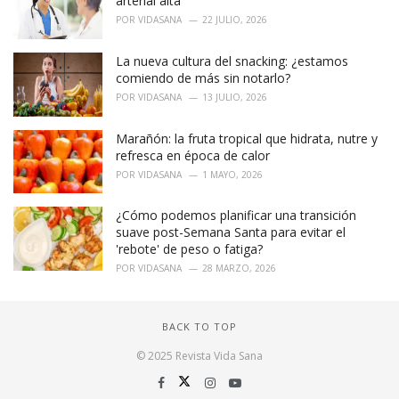
arterial alta
POR
VIDASANA
22 JULIO, 2026
La nueva cultura del snacking: ¿estamos
comiendo de más sin notarlo?
POR
VIDASANA
13 JULIO, 2026
Marañón: la fruta tropical que hidrata, nutre y
refresca en época de calor
POR
VIDASANA
1 MAYO, 2026
¿Cómo podemos planificar una transición
suave post-Semana Santa para evitar el
'rebote' de peso o fatiga?
POR
VIDASANA
28 MARZO, 2026
BACK TO TOP
© 2025 Revista Vida Sana