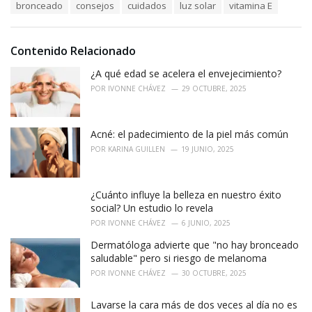
T
bronceado
consejos
cuidados
luz solar
vitamina E
t
a
e
g
g
s
o
Contenido Relacionado
:
r
i
¿A qué edad se acelera el envejecimiento?
e
POR
IVONNE CHÁVEZ
29 OCTUBRE, 2025
s
:
Acné: el padecimiento de la piel más común
POR
KARINA GUILLEN
19 JUNIO, 2025
¿Cuánto influye la belleza en nuestro éxito
social? Un estudio lo revela
POR
IVONNE CHÁVEZ
6 JUNIO, 2025
Dermatóloga advierte que "no hay bronceado
saludable" pero si riesgo de melanoma
POR
IVONNE CHÁVEZ
30 OCTUBRE, 2025
Lavarse la cara más de dos veces al día no es