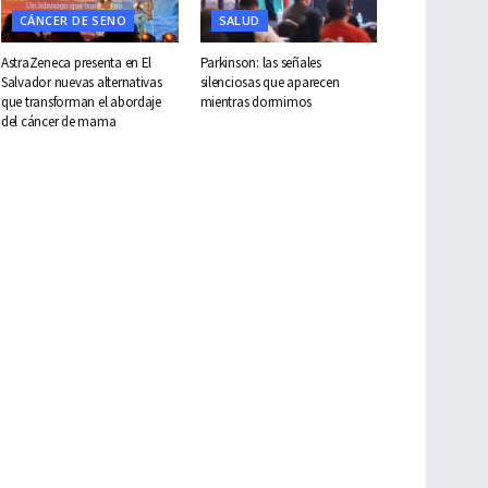
CÁNCER DE SENO
SALUD
AstraZeneca presenta en El
Parkinson: las señales
Salvador nuevas alternativas
silenciosas que aparecen
que transforman el abordaje
mientras dormimos
del cáncer de mama