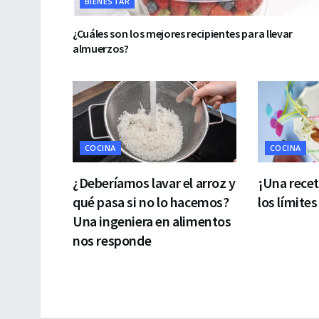
BIENESTAR
¿Cuáles son los mejores recipientes para llevar
almuerzos?
COCINA
COCINA
¿Deberíamos lavar el arroz y
¡Una rece
qué pasa si no lo hacemos?
los límites
Una ingeniera en alimentos
nos responde