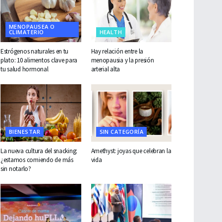
MENOPAUSEA O
CLIMATERIO
HEALTH
Estrógenos naturales en tu
Hay relación entre la
plato: 10 alimentos clave para
menopausia y la presión
tu salud hormonal
arterial alta
BIENESTAR
SIN CATEGORÍA
La nueva cultura del snacking:
Amethyst: joyas que celebran la
¿estamos comiendo de más
vida
sin notarlo?