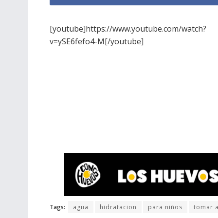
[youtube]https://www.youtube.com/watch?
v=ySE6fefo4-M[/youtube]
Tags:
agua
hidratacion
para niños
tomar 