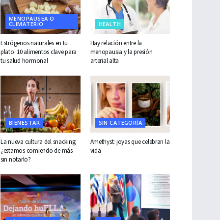
MENOPAUSEA O
CLIMATERIO
HEALTH
Estrógenos naturales en tu
Hay relación entre la
plato: 10 alimentos clave para
menopausia y la presión
tu salud hormonal
arterial alta
BIENESTAR
SIN CATEGORÍA
La nueva cultura del snacking:
Amethyst: joyas que celebran la
¿estamos comiendo de más
vida
sin notarlo?