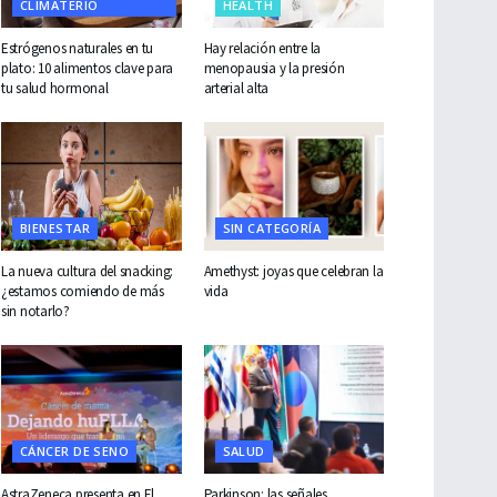
CLIMATERIO
HEALTH
Estrógenos naturales en tu
Hay relación entre la
plato: 10 alimentos clave para
menopausia y la presión
tu salud hormonal
arterial alta
BIENESTAR
SIN CATEGORÍA
La nueva cultura del snacking:
Amethyst: joyas que celebran la
¿estamos comiendo de más
vida
sin notarlo?
CÁNCER DE SENO
SALUD
AstraZeneca presenta en El
Parkinson: las señales