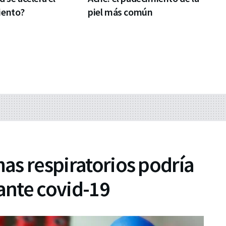
iento?
piel más común
mas respiratorios podría
iante covid-19