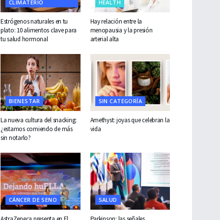
CLIMATERIO
HEALTH
Estrógenos naturales en tu
Hay relación entre la
plato: 10 alimentos clave para
menopausia y la presión
tu salud hormonal
arterial alta
BIENESTAR
SIN CATEGORÍA
La nueva cultura del snacking:
Amethyst: joyas que celebran la
¿estamos comiendo de más
vida
sin notarlo?
CÁNCER DE SENO
SALUD
AstraZeneca presenta en El
Parkinson: las señales