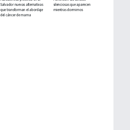
Salvador nuevas alternativas
silenciosas que aparecen
que transforman el abordaje
mientras dormimos
del cáncer de mama