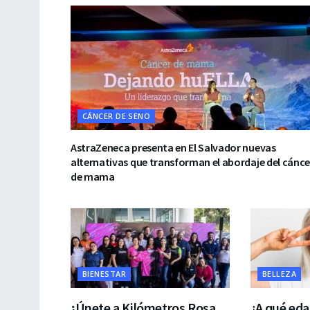
CÁNCER DE SENO
AstraZeneca presenta en El Salvador nuevas
alternativas que transforman el abordaje del cánce
de mama
BIENESTAR
BELLEZA
¡Únete a Kilómetros Rosa
¿A qué eda