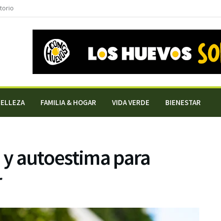
torio
BELLEZA
FAMILIA & HOGAR
VIDA VERDE
BIENESTAR
a y autoestima para
r