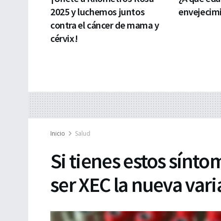
2025 y luchemos juntos
envejecim
contra el cáncer de mama y
cérvix!
Inicio
Salud
Si tienes estos sínto
ser XEC la nueva var