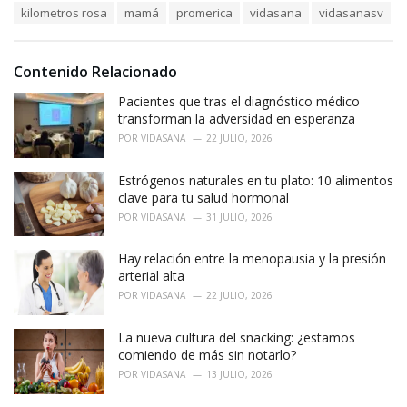
e
kilometros rosa
mamá
promerica
vidasana
vidasanasv
g
g
s
o
:
r
i
Contenido Relacionado
e
Pacientes que tras el diagnóstico médico
s
:
transforman la adversidad en esperanza
POR
VIDASANA
22 JULIO, 2026
Estrógenos naturales en tu plato: 10 alimentos
clave para tu salud hormonal
POR
VIDASANA
31 JULIO, 2026
Hay relación entre la menopausia y la presión
arterial alta
POR
VIDASANA
22 JULIO, 2026
La nueva cultura del snacking: ¿estamos
comiendo de más sin notarlo?
POR
VIDASANA
13 JULIO, 2026