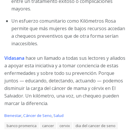
entre un tratamiento exitoso o complicaciones
mayores.
Un esfuerzo comunitario como Kilómetros Rosa
permite que más mujeres de bajos recursos accedan
a chequeos preventivos que de otra forma serían
inaccesibles.
Vidasana
hace un llamado a todas sus lectores y aliados
a apoyar esta iniciativa y a tomar conciencia de estas
enfermedades y sobre todo su prevención. Porque
juntos — educando, detectando, actuando — podemos
disminuir la carga del cáncer de mama y cérvix en El
Salvador. Un kilómetro, una voz, un chequeo pueden
marcar la diferencia.
C
Bienestar
,
Cáncer de Seno
,
Salud
a
T
banco promerica
cancer
cervix
dia del cancer de seno
t
a