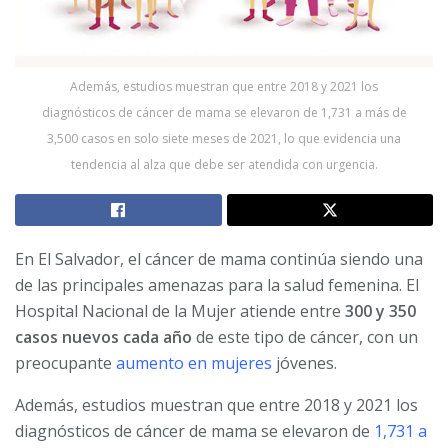
Además, estudios muestran que entre 2018 y 2021 los
diagnósticos de cáncer de mama se elevaron de 1,731 a más de
3,500 casos en solo siete meses de 2021, lo que evidencia una
tendencia al alza que debe ser atendida con urgencia.
En El Salvador, el cáncer de mama continúa siendo una
de las principales amenazas para la salud femenina. El
Hospital Nacional de la Mujer atiende entre
300 y 350
casos nuevos cada año
de este tipo de cáncer, con un
preocupante
aumento en mujeres
jóvenes.
Además, estudios muestran que entre 2018 y 2021 los
diagnósticos de cáncer de mama se elevaron de
1,731 a