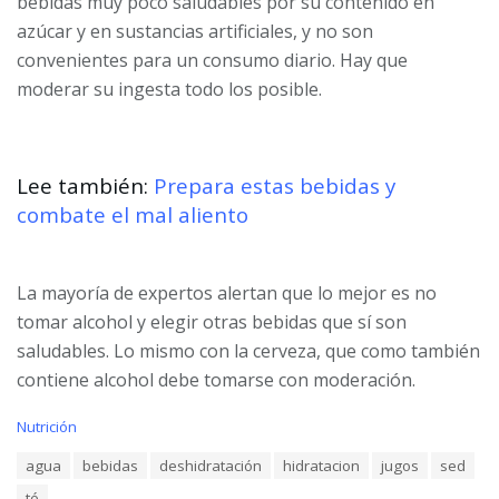
bebidas muy poco saludables por su contenido en
azúcar y en sustancias artificiales, y no son
convenientes para un consumo diario. Hay que
moderar su ingesta todo los posible.
Lee también:
Prepara estas bebidas y
combate el mal aliento
​La mayoría de expertos alertan que lo mejor es no
tomar alcohol y elegir otras bebidas que sí son
saludables. Lo mismo con la cerveza, que como también
contiene alcohol debe tomarse con moderación.
C
Nutrición
a
T
agua
bebidas
deshidratación
hidratacion
jugos
sed
t
a
e
té