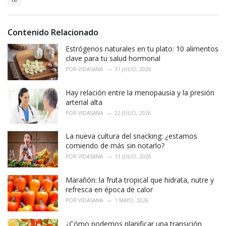
g
g
s
o
:
r
i
Contenido Relacionado
e
Estrógenos naturales en tu plato: 10 alimentos
s
:
clave para tu salud hormonal
POR
VIDASANA
31 JULIO, 2026
Hay relación entre la menopausia y la presión
arterial alta
POR
VIDASANA
22 JULIO, 2026
La nueva cultura del snacking: ¿estamos
comiendo de más sin notarlo?
POR
VIDASANA
13 JULIO, 2026
Marañón: la fruta tropical que hidrata, nutre y
refresca en época de calor
POR
VIDASANA
1 MAYO, 2026
¿Cómo podemos planificar una transición