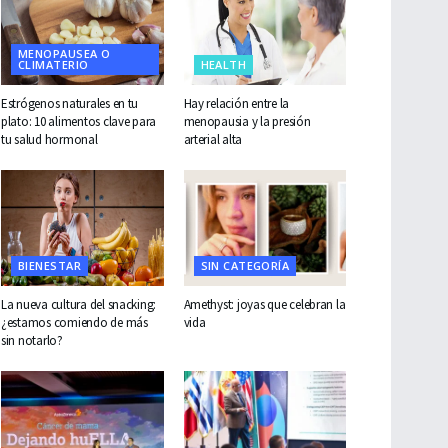
MENOPAUSEA O
CLIMATERIO
HEALTH
Estrógenos naturales en tu
Hay relación entre la
plato: 10 alimentos clave para
menopausia y la presión
tu salud hormonal
arterial alta
BIENESTAR
SIN CATEGORÍA
La nueva cultura del snacking:
Amethyst: joyas que celebran la
¿estamos comiendo de más
vida
sin notarlo?