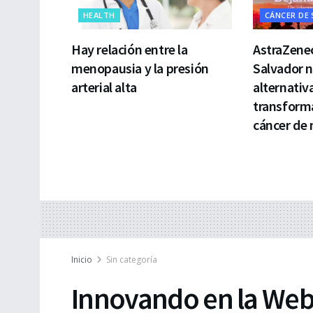
HEALTH
CÁNCER DE
Hay relación entre la
AstraZenec
menopausia y la presión
Salvador 
arterial alta
alternativ
transforma
cáncer de
Inicio
Sin categoría
Innovando en la We