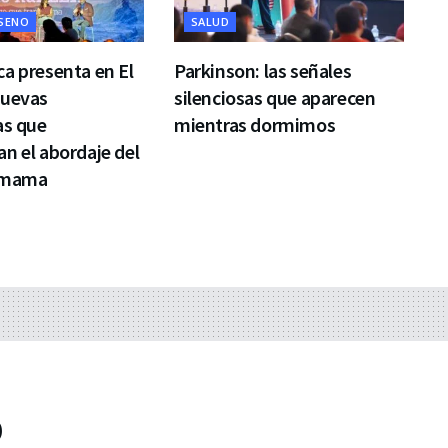
 SENO
SALUD
a presenta en El
Parkinson: las señales
nuevas
silenciosas que aparecen
as que
mientras dormimos
n el abordaje del
 mama
b