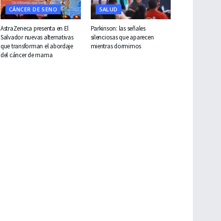
CÁNCER DE SENO
SALUD
AstraZeneca presenta en El
Parkinson: las señales
Salvador nuevas alternativas
silenciosas que aparecen
que transforman el abordaje
mientras dormimos
del cáncer de mama