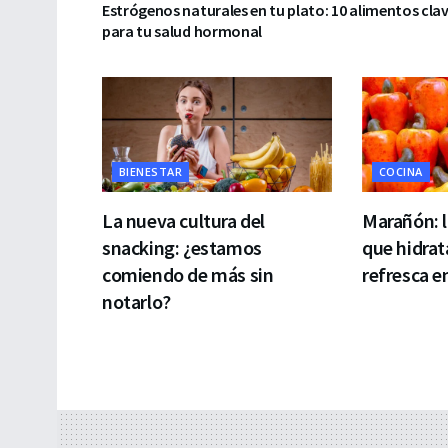
Estrógenos naturales en tu plato: 10 alimentos cla
para tu salud hormonal
BIENESTAR
COCINA
La nueva cultura del
Marañón: l
snacking: ¿estamos
que hidrat
comiendo de más sin
refresca e
notarlo?