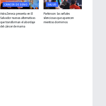
CÁNCER DE SENO
SALUD
AstraZeneca presenta en El
Parkinson: las señales
Salvador nuevas alternativas
silenciosas que aparecen
que transforman el abordaje
mientras dormimos
del cáncer de mama