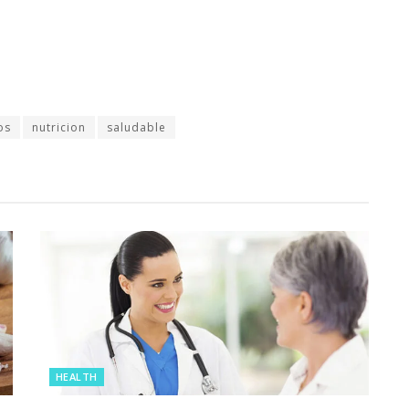
os
nutricion
saludable
HEALTH