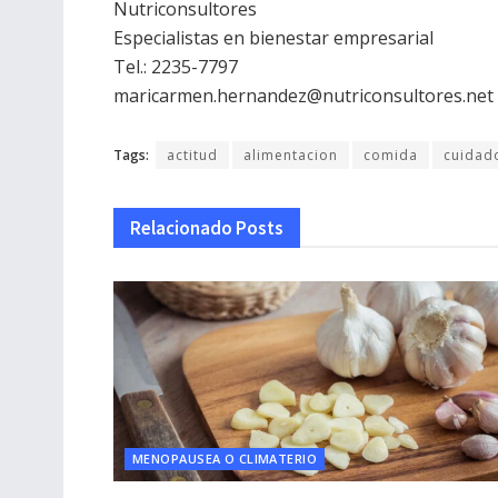
Nutriconsultores
Especialistas en bienestar empresarial
Tel.: 2235-7797
maricarmen.hernandez@nutriconsultores.net
Tags:
actitud
alimentacion
comida
cuidad
Relacionado
Posts
MENOPAUSEA O CLIMATERIO