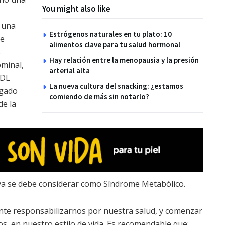
You might also like
 una
Estrógenos naturales en tu plato: 10
de
alimentos clave para tu salud hormonal
s
Hay relación entre la menopausia y la presión
ominal,
arterial alta
HDL
La nueva cultura del snacking: ¿estamos
ígado
comiendo de más sin notarlo?
de la
 ya se debe considerar como Síndrome Metabólico.
ante responsabilizarnos por nuestra salud, y comenzar
s, en nuestro estilo de vida. Es recomendable que: