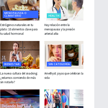
MENOPAUSEA O
CLIMATERIO
HEALTH
Estrógenos naturales en tu
Hay relación entre la
plato: 10 alimentos clave para
menopausia y la presión
tu salud hormonal
arterial alta
BIENESTAR
SIN CATEGORÍA
La nueva cultura del snacking:
Amethyst: joyas que celebran la
¿estamos comiendo de más
vida
sin notarlo?