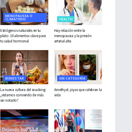
MENOPAUSEA O
CLIMATERIO
HEALTH
Estrógenos naturales en tu
Hay relación entre la
plato: 10 alimentos clave para
menopausia y la presión
tu salud hormonal
arterial alta
BIENESTAR
SIN CATEGORÍA
La nueva cultura del snacking:
Amethyst: joyas que celebran la
¿estamos comiendo de más
vida
sin notarlo?