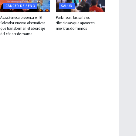
CÁNCER DE SENO
SALUD
AstraZeneca presenta en El
Parkinson: las señales
Salvador nuevas alternativas
silenciosas que aparecen
que transforman el abordaje
mientras dormimos
del cáncer de mama