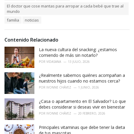
a
e
El doctor que cose mantas para arropar a cada bebé que trae al
g
g
mundo
s
o
:
r
familia
noticias
i
e
s
Contenido Relacionado
:
La nueva cultura del snacking: ¿estamos
comiendo de más sin notarlo?
POR
VIDASANA
13 JULIO, 2026
¿Realmente sabemos quiénes acompañan a
nuestros hijos cuando no estamos cerca?
POR
IVONNE CHÁVEZ
1 JUNIO, 2026
¿Casa o apartamento en El Salvador? Lo que
debes considerar si deseas vivir en bienestar
POR
IVONNE CHÁVEZ
20 FEBRERO, 2026
Principales vitaminas que debe tener la dieta
de tus mascotas