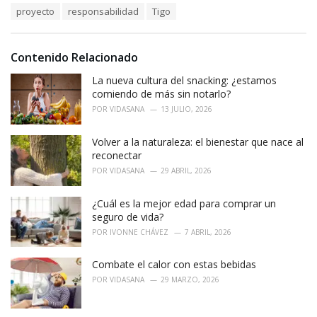
s
o
proyecto
responsabilidad
Tigo
:
r
i
e
Contenido Relacionado
s
:
La nueva cultura del snacking: ¿estamos
comiendo de más sin notarlo?
POR
VIDASANA
13 JULIO, 2026
Volver a la naturaleza: el bienestar que nace al
reconectar
POR
VIDASANA
29 ABRIL, 2026
¿Cuál es la mejor edad para comprar un
seguro de vida?
POR
IVONNE CHÁVEZ
7 ABRIL, 2026
Combate el calor con estas bebidas
POR
VIDASANA
29 MARZO, 2026