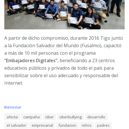
A partir de dicho compromiso, durante 2016 Tigo junto
a la Fundación Salvador del Mundo (Fusalmo), capacitó
a más de 10 mil personas con el programa
“Embajadores Digitales”
, beneficiando a 23 centros
educativos públicos y privados de todo el país para
sensibilizar sobre el uso adecuado y responsable del
Internet.
C
Bienestar
a
T
afecta
campaña
ciber
ciberbullying
desarrollo
t
a
e
el salvador
empresarial
fundacion
niños
padres
g
g