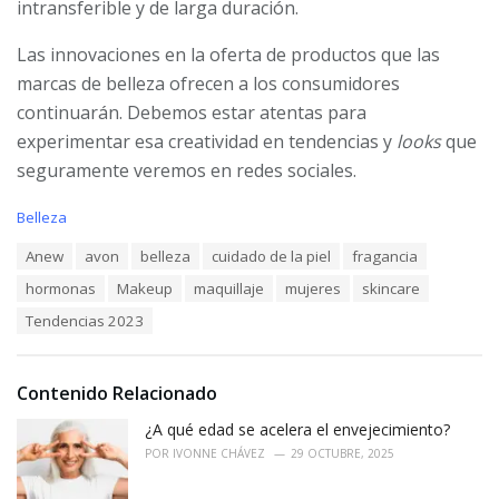
intransferible y de larga duración.
Las innovaciones en la oferta de productos que las
marcas de belleza ofrecen a los consumidores
continuarán. Debemos estar atentas para
experimentar esa creatividad en tendencias y
looks
que
seguramente veremos en redes sociales.
C
Belleza
a
T
Anew
avon
belleza
cuidado de la piel
fragancia
t
a
e
hormonas
Makeup
maquillaje
mujeres
skincare
g
g
s
o
Tendencias 2023
:
r
i
e
Contenido Relacionado
s
:
¿A qué edad se acelera el envejecimiento?
POR
IVONNE CHÁVEZ
29 OCTUBRE, 2025