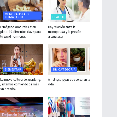
MENOPAUSEA O
CLIMATERIO
HEALTH
Estrógenos naturales en tu
Hay relación entre la
plato: 10 alimentos clave para
menopausia y la presión
tu salud hormonal
arterial alta
BIENESTAR
SIN CATEGORÍA
La nueva cultura del snacking:
Amethyst: joyas que celebran la
¿estamos comiendo de más
vida
sin notarlo?