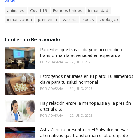
a
T
animales
Covid-19
Estados Unidos
inmunidad
t
a
e
inmunización
pandemia
vacuna
zoetis
zoológico
g
g
s
o
:
r
i
Contenido Relacionado
e
Pacientes que tras el diagnóstico médico
s
:
transforman la adversidad en esperanza
POR
VIDASANA
22 JULIO, 2026
Estrógenos naturales en tu plato: 10 alimentos
clave para tu salud hormonal
POR
VIDASANA
31 JULIO, 2026
Hay relación entre la menopausia y la presión
arterial alta
POR
VIDASANA
22 JULIO, 2026
AstraZeneca presenta en El Salvador nuevas
alternativas que transforman el abordaje del