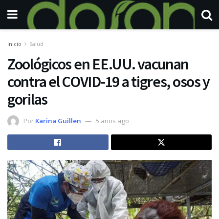
Inicio
Salud
Zoológicos en EE.UU. vacunan
contra el COVID-19 a tigres, osos y
gorilas
Por
Karina Guillen
5 años ago