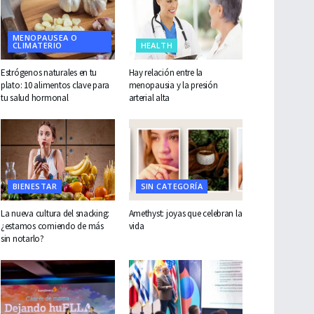
MENOPAUSEA O
CLIMATERIO
HEALTH
Estrógenos naturales en tu
Hay relación entre la
plato: 10 alimentos clave para
menopausia y la presión
tu salud hormonal
arterial alta
BIENESTAR
SIN CATEGORÍA
La nueva cultura del snacking:
Amethyst: joyas que celebran la
¿estamos comiendo de más
vida
sin notarlo?