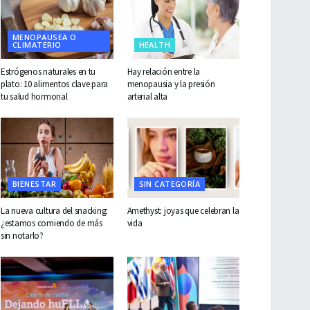
MENOPAUSEA O
CLIMATERIO
HEALTH
Estrógenos naturales en tu
Hay relación entre la
plato: 10 alimentos clave para
menopausia y la presión
tu salud hormonal
arterial alta
BIENESTAR
SIN CATEGORÍA
La nueva cultura del snacking:
Amethyst: joyas que celebran la
¿estamos comiendo de más
vida
sin notarlo?