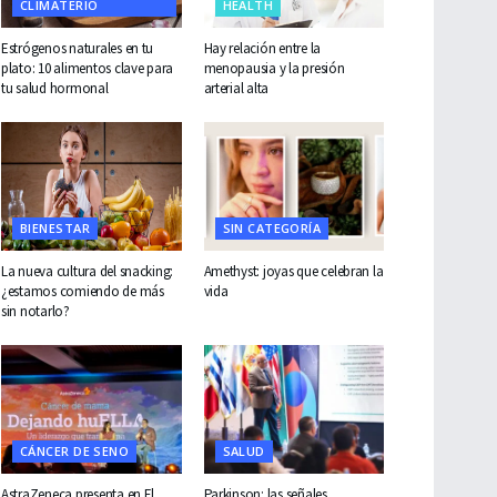
CLIMATERIO
HEALTH
Estrógenos naturales en tu
Hay relación entre la
plato: 10 alimentos clave para
menopausia y la presión
tu salud hormonal
arterial alta
BIENESTAR
SIN CATEGORÍA
La nueva cultura del snacking:
Amethyst: joyas que celebran la
¿estamos comiendo de más
vida
sin notarlo?
CÁNCER DE SENO
SALUD
AstraZeneca presenta en El
Parkinson: las señales