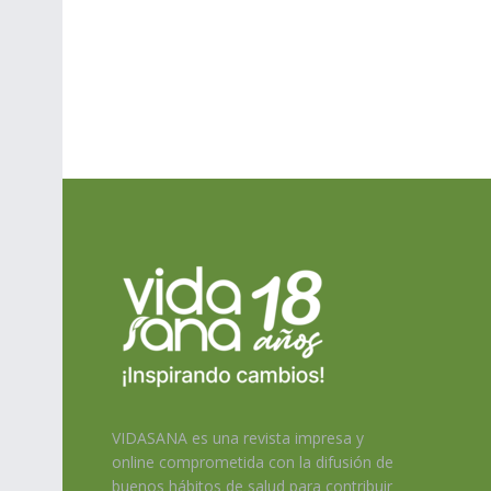
VIDASANA es una revista impresa y
online comprometida con la difusión de
buenos hábitos de salud para contribuir