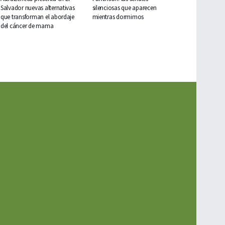
Salvador nuevas alternativas
silenciosas que aparecen
que transforman el abordaje
mientras dormimos
del cáncer de mama