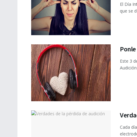
El Día I
que se d
Ponle 
Este 3 d
Audición.
Verdad
Cada día
electrod