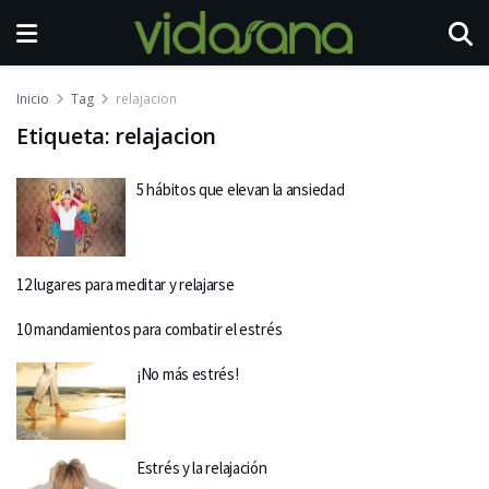
Inicio
Tag
relajacion
Etiqueta:
relajacion
5 hábitos que elevan la ansiedad
12 lugares para meditar y relajarse
10 mandamientos para combatir el estrés
¡No más estrés!
Estrés y la relajación