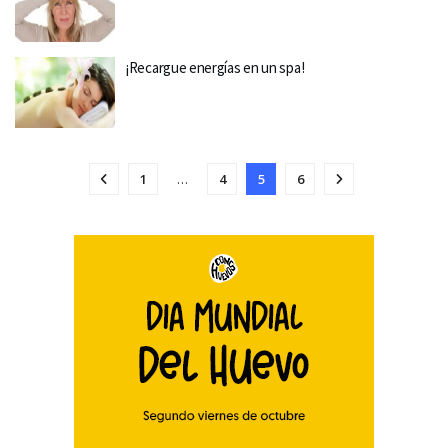
¡Recargue energías en un spa!
1
…
4
5
6