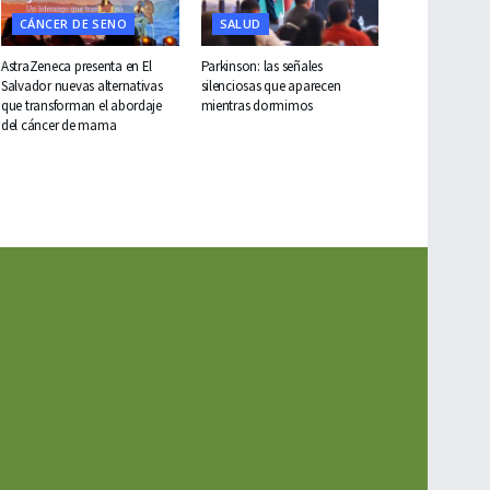
CÁNCER DE SENO
SALUD
AstraZeneca presenta en El
Parkinson: las señales
Salvador nuevas alternativas
silenciosas que aparecen
que transforman el abordaje
mientras dormimos
del cáncer de mama