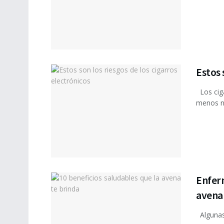
Estos 
Los ciga
menos no
Enfer
avena
Algunas