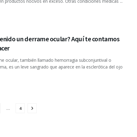
 productos nocivos en exceso. Otras condiciones médicas ...
tenido un derrame ocular? Aquí te contamos
acer
me ocular, también llamado hemorragia subconjuntival o
ma, es un leve sangrado que aparece en la esclerótica del ojo
…
4