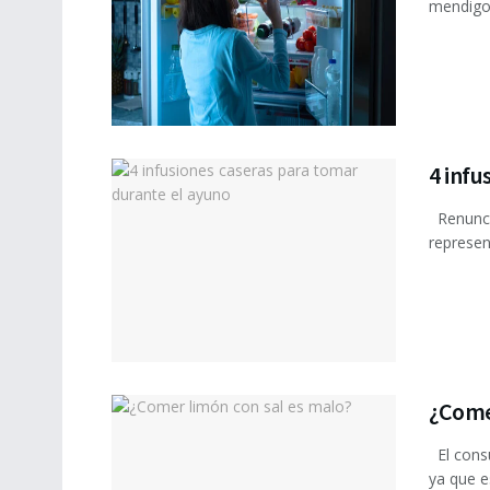
mendigo. 
4 infu
Renuncia
represen
¿Come
El consu
ya que e