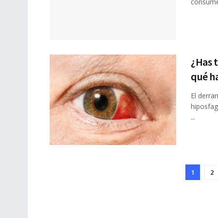
consumen
¿Has 
qué h
El derra
hiposfag
...
1
2