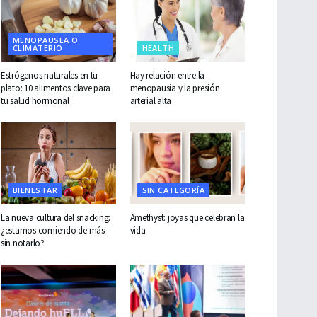
MENOPAUSEA O
CLIMATERIO
HEALTH
Estrógenos naturales en tu
Hay relación entre la
plato: 10 alimentos clave para
menopausia y la presión
tu salud hormonal
arterial alta
BIENESTAR
SIN CATEGORÍA
La nueva cultura del snacking:
Amethyst: joyas que celebran la
¿estamos comiendo de más
vida
sin notarlo?