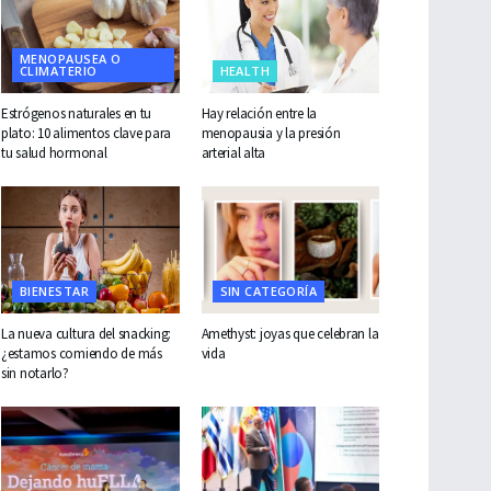
MENOPAUSEA O
CLIMATERIO
HEALTH
Estrógenos naturales en tu
Hay relación entre la
plato: 10 alimentos clave para
menopausia y la presión
tu salud hormonal
arterial alta
BIENESTAR
SIN CATEGORÍA
La nueva cultura del snacking:
Amethyst: joyas que celebran la
¿estamos comiendo de más
vida
sin notarlo?