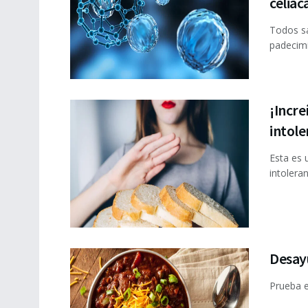
celiac
Todos sa
padecimi
¡Incre
intole
Esta es 
intolera
Desay
Prueba e