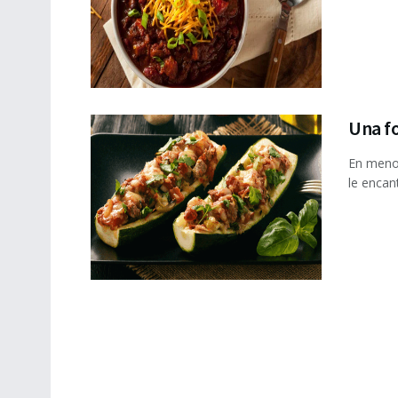
Una f
En menos
le encan