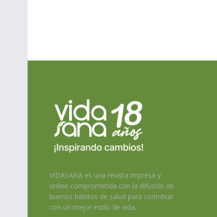
VIDASANA es una revista impresa y
online comprometida con la difusión de
buenos hábitos de salud para contribuir
con un mejor estilo de vida.