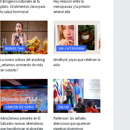
Estrógenos naturales en tu
Hay relación entre la
plato: 10 alimentos clave para
menopausia y la presión
tu salud hormonal
arterial alta
BIENESTAR
SIN CATEGORÍA
La nueva cultura del snacking:
Amethyst: joyas que celebran la
¿estamos comiendo de más
vida
sin notarlo?
CÁNCER DE SENO
SALUD
AstraZeneca presenta en El
Parkinson: las señales
Salvador nuevas alternativas
silenciosas que aparecen
que transforman el abordaje
mientras dormimos