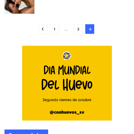
1
…
3
4