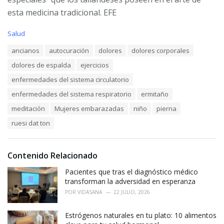
esta medicina tradicional. EFE
C
Salud
a
T
ancianos
autocuración
dolores
dolores corporales
t
a
e
dolores de espalda
ejercicios
g
g
s
o
enfermedades del sistema circulatorio
:
r
enfermedades del sistema respiratorio
ermitaño
i
e
meditación
Mujeres embarazadas
niño
pierna
s
:
ruesi dat ton
Contenido Relacionado
Pacientes que tras el diagnóstico médico
transforman la adversidad en esperanza
POR
VIDASANA
22 JULIO, 2026
Estrógenos naturales en tu plato: 10 alimentos