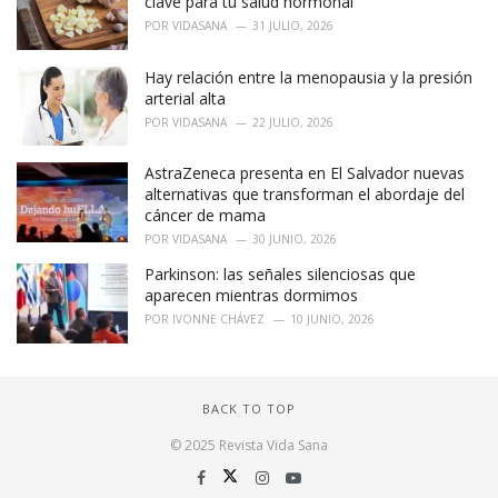
clave para tu salud hormonal
POR
VIDASANA
31 JULIO, 2026
Hay relación entre la menopausia y la presión
arterial alta
POR
VIDASANA
22 JULIO, 2026
AstraZeneca presenta en El Salvador nuevas
alternativas que transforman el abordaje del
cáncer de mama
POR
VIDASANA
30 JUNIO, 2026
Parkinson: las señales silenciosas que
aparecen mientras dormimos
POR
IVONNE CHÁVEZ
10 JUNIO, 2026
BACK TO TOP
© 2025 Revista Vida Sana